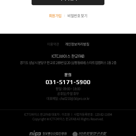
회원가입
비밀번호 찾기
이용약관
개인정보처리방침
ICT디바이스 판교FAB
경기도 성남시 분당구 판교로 289번길 20 (삼평동698) 스타트업캠퍼스 1동 2층
문의
031-5171-5900
평일 : 09:00 ~ 18:00
공휴일/주말 휴무
대표메일 : cha0210@3dpro.or.kr
ICT디바이스 판교FAB 대표자 : 이조원 ㅣ 사업자등록번호 : 120-82-11694
Copyright © ICT디바이스 판교FAB All Rights Reserved.